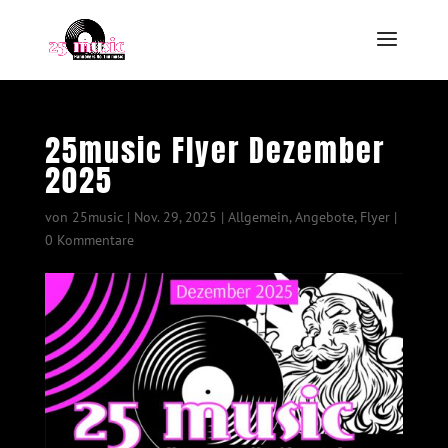
25music Flyer Dezember
2025
von
25music
|
Nov. 29, 2025
|
Allgemein
,
Angebote
,
Flyer
|
0 Kommentare