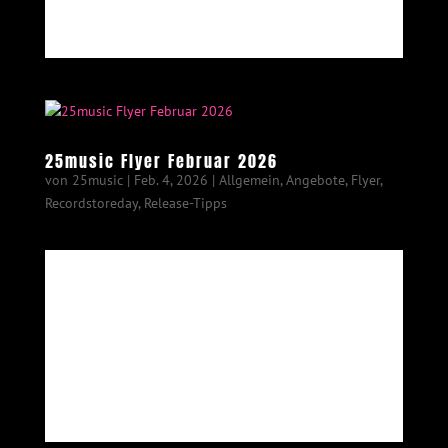
25music Flyer Februar 2026
von
25music
|
Feb. 4, 2026
|
Allgemein
,
Angebote
,
Flyer
,
Recordstoreday
,
Release-Tipps