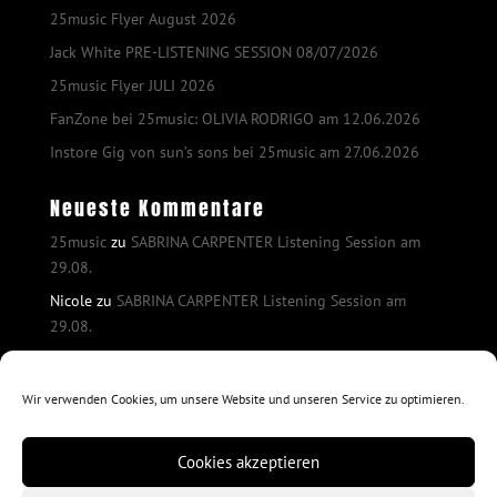
25music Flyer August 2026
Jack White PRE-LISTENING SESSION 08/07/2026
25music Flyer JULI 2026
FanZone bei 25music: OLIVIA RODRIGO am 12.06.2026
Instore Gig von sun’s sons bei 25music am 27.06.2026
Neueste Kommentare
25music
zu
SABRINA CARPENTER Listening Session am
29.08.
Nicole
zu
SABRINA CARPENTER Listening Session am
29.08.
25music
zu
SABRINA CARPENTER Listening Session am
29.08.
Wir verwenden Cookies, um unsere Website und unseren Service zu optimieren.
25music
zu
SABRINA CARPENTER Listening Session am
29.08.
Cookies akzeptieren
Sophie
zu
SABRINA CARPENTER Listening Session am