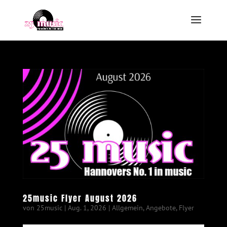
25music Flyer August 2026
von
25music
|
Aug. 1, 2026
|
Allgemein
,
Angebote
,
Flyer