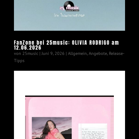
FanZone bei 25music: OLIVIA RODRIGO am
12.06.2026
von
25music
|
Juni 9, 2026
|
Allgemein
,
Angebote
,
Release-
Tipps