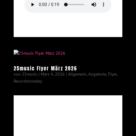
25music Flyer März 2026
von
25music
|
März 4, 2026
|
Allgemein
,
Angebote
,
Flyer
,
Recordstoreday