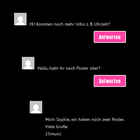
Sophie
am 27. August 2025 um 22:42
Hi! Kommen noch mehr Infos z. B. Uhrzeit?
Antworten
Nicole
am 2. September 2025 um 1:59
Hallo, habt ihr noch Poster über?
Antworten
25music
am 2. September 2025 um
13:33
Moin Sophie, wir haben noch zwei Poster.
Viele Grüße
25music