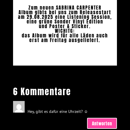
Zum neuen SABRINA CARPENTER
Album gibts bei uns zum Releasestart
am 29.08.2025 eine Listening Session,
eine grüne Sonder Vinyl Edition
und Poster & Sticker.
WICHITG:
das Album wird für alle Läden auch
erst am Freitag ausgeliefert.
6 Kommentare
Celine
am 27. August 2025 um 22:27
Hey, gibt es dafür eine Uhrzeit? ☺️
Antworten