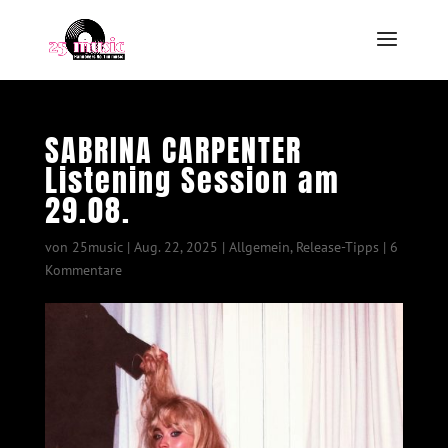
SABRINA CARPENTER
Listening Session am
29.08.
von
25music
|
Aug. 22, 2025
|
Allgemein
,
Release-Tipps
|
6
Kommentare