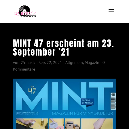
MINT 47 erscheint am 23.
September ’21
von
25music
|
Sep. 22, 2021
|
Allgemein
,
Magazin
|
0
Kommentare