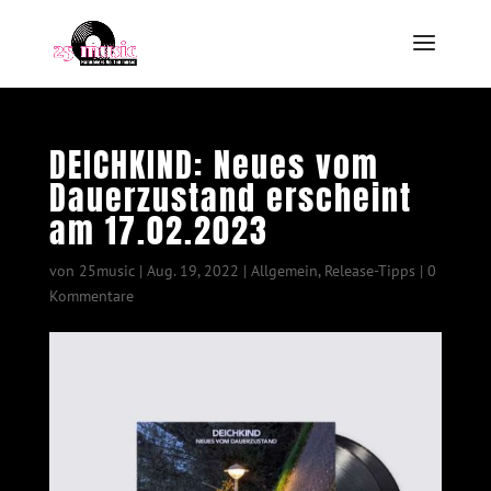
DEICHKIND: Neues vom
Dauerzustand erscheint
am 17.02.2023
von
25music
|
Aug. 19, 2022
|
Allgemein
,
Release-Tipps
|
0
Kommentare