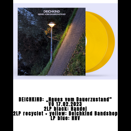
DEICHKIND: „Neues vom Dauerzustand“
VÖ 17.02.2023
2LP black: Handel
2LP recyclet + yellow: Deichkind Bandshop
LP blue: HHV