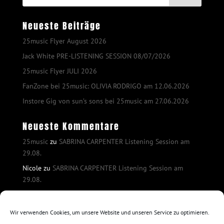
Neueste Beiträge
25music Flyer August 2026
Jack White PRE-LISTENING SESSION 08/07/2026
25music Flyer JULI 2026
FanZone bei 25music: OLIVIA RODRIGO am 12.06.2026
Instore Gig von sun’s sons bei 25music am 27.06.2026
Neueste Kommentare
25music
zu
SABRINA CARPENTER Listening Session am
29.08.
Nicole
zu
SABRINA CARPENTER Listening Session am
29.08.
25music
zu
SABRINA CARPENTER Listening Session am
29.08.
Wir verwenden Cookies, um unsere Website und unseren Service zu optimieren.
25music
zu
SABRINA CARPENTER Listening Session am