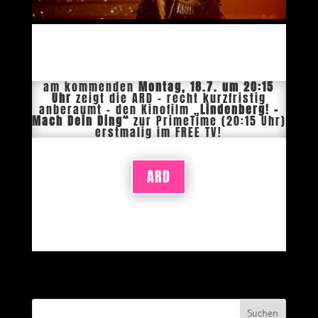
am kommenden
Montag, 18.7. um
20:15
Uhr
zeigt die ARD – recht kurzfristig
anberaumt – den Kinofilm
„
Lindenberg! –
Mach Dein Ding
“
zur PrimeTime (20:15 Uhr)
erstmalig im FREE TV!
ARD