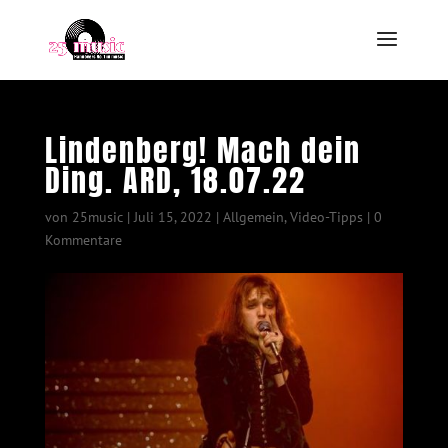
Lindenberg! Mach dein
Ding. ARD, 18.07.22
von
25music
|
Juli 15, 2022
|
Allgemein
,
Video-Tipps
|
0
Kommentare