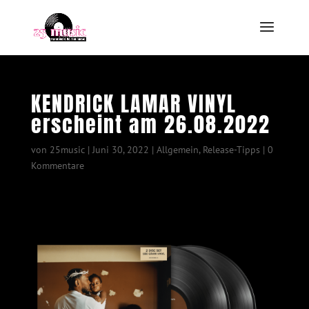
KENDRICK LAMAR VINYL
erscheint am 26.08.2022
von
25music
|
Juni 30, 2022
|
Allgemein
,
Release-Tipps
|
0
Kommentare